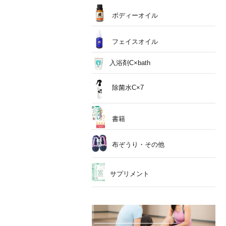
ボディーオイル
フェイスオイル
入浴剤C×bath
除菌水C×7
書籍
布ぞうり・その他
サプリメント