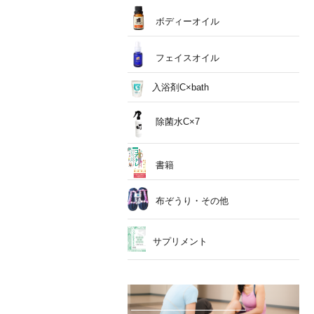
ボディーオイル
フェイスオイル
入浴剤C×bath
除菌水C×7
書籍
布ぞうり・その他
サプリメント