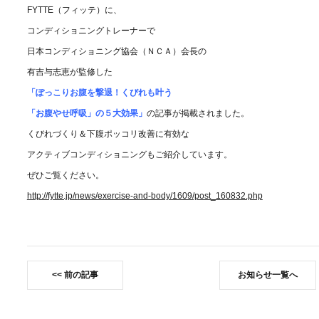
FYTTE（フィッテ）に、
コンディショニングトレーナーで
日本コンディショニング協会（ＮＣＡ）会長の
有吉与志恵が監修した
「ぽっこりお腹を撃退！くびれも叶う
「お腹やせ呼吸」の５大効果」
の記事が掲載されました。
くびれづくり＆下腹ポッコリ改善に有効な
アクティブコンディショニングもご紹介しています。
ぜひご覧ください。
http://fytte.jp/news/exercise-and-body/1609/post_160832.php
前の記事
お知らせ一覧へ